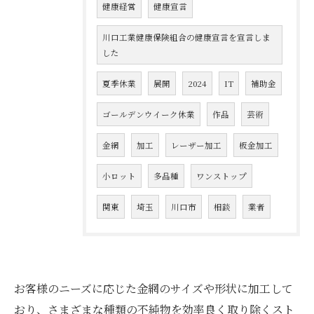
健康経営
健康宣言
川口工業健康保険組合の健康宣言を宣言しま
した
夏季休業
展開
2024
IT
補助金
ゴールデンウイーク休業
作品
芸術
金網
加工
レーザー加工
板金加工
小ロット
多品種
ワンストップ
関東
埼玉
川口市
相談
業者
お客様のニーズに応じた金網のサイズや形状に加工して
おり、さまざまな種類の不純物を効率良く取り除くスト