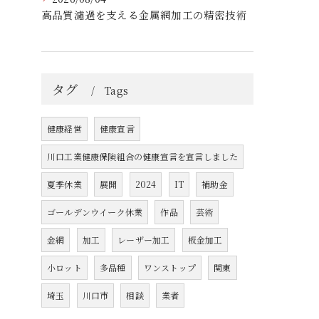
高品質濾過を支える金属網加工の精密技術
タグ
Tags
健康経営
健康宣言
川口工業健康保険組合の健康宣言を宣言しました
夏季休業
展開
2024
IT
補助金
ゴールデンウイーク休業
作品
芸術
金網
加工
レーザー加工
板金加工
小ロット
多品種
ワンストップ
関東
埼玉
川口市
相談
業者