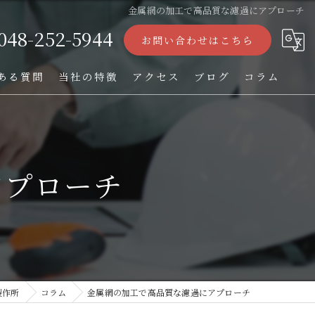
金属網の加工で高品質な濾過にアプローチ
048-252-5944
お問い合わせはこちら
ある質問
当社の特徴
アクセス
ブログ
コラム
ストレーナー
フィルター
アプローチ
パンチング加工
オーダー
TIG溶接
製作所
コラム
金属網の加工で高品質な濾過にアプローチ