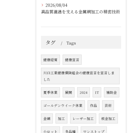
2026/08/04
高品質濾過を支える金属網加工の精密技術
タグ
Tags
健康経営
健康宣言
川口工業健康保険組合の健康宣言を宣言しま
した
夏季休業
展開
2024
IT
補助金
ゴールデンウイーク休業
作品
芸術
金網
加工
レーザー加工
板金加工
小ロット
多品種
ワンストップ