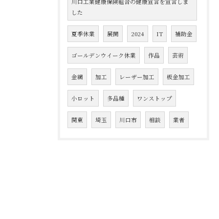
川口工業健康保険組合の健康宣言を宣言しま
した
夏季休業
展開
2024
IT
補助金
ゴールデンウイーク休業
作品
芸術
金網
加工
レーザー加工
板金加工
小ロット
多品種
ワンストップ
関東
埼玉
川口市
相談
業者