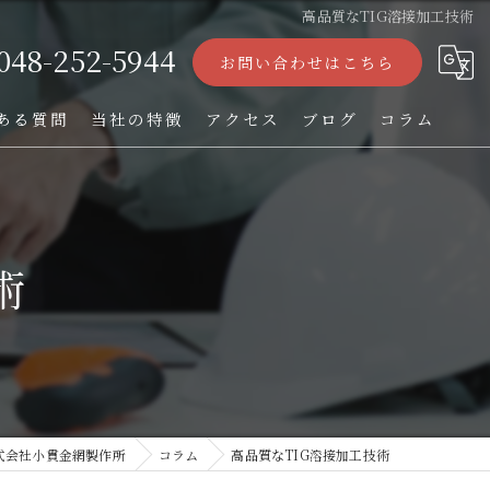
高品質なTIG溶接加工技術
048-252-5944
お問い合わせはこちら
ある質問
当社の特徴
アクセス
ブログ
コラム
ストレーナー
フィルター
術
パンチング加工
オーダー
TIG溶接
式会社小貫金網製作所
コラム
高品質なTIG溶接加工技術