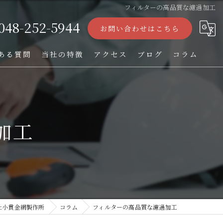
フィルターの高品質な濾過加工
048-252-5944
お問い合わせはこちら
ある質問
当社の特徴
アクセス
ブログ
コラム
ストレーナー
フィルター
加工
パンチング加工
オーダー
TIG溶接
社小貫金網製作所
コラム
フィルターの高品質な濾過加工