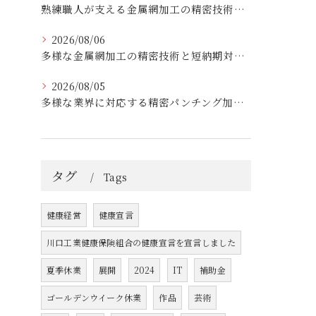
熟練職人が支える金属網加工の精密技術と柔軟対応
2026/08/06
多様な金属網加工の精密技術と短納期対応の実例
2026/08/05
多様な業界に対応する精密パンチング加工の実践技術
タグ
Tags
健康経営
健康宣言
川口工業健康保険組合の健康宣言を宣言しました
夏季休業
展開
2024
IT
補助金
ゴールデンウイーク休業
作品
芸術