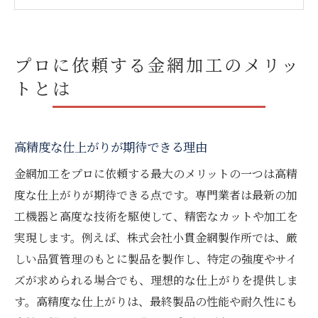
コスト削減の観点から見るメリット
複雑なデザインにも対応可能な技術
プロによるサポート体制の充実
プロに依頼する金網加工のメリッ
金網加工を専門業者に依頼するべき理由
トとは
専門知識と経験の違い
最新技術を駆使した加工方法
高精度な仕上がりが期待できる理由
カスタマイズされたソリューションの提供
品質管理の徹底
金網加工をプロに依頼する最大のメリットの一つは高精
度な仕上がりが期待できる点です。専門業者は最新の加
長期的なコスト削減効果
工機器と高度な技術を駆使して、精密なカットや加工を
安心のアフターサービス
実現します。例えば、株式会社小貫金網製作所では、厳
高精度な金網加工で時間を節約する方法
しい品質管理のもとに製品を製作し、特定の強度やサイ
プロの技術を活用した効率化
ズが求められる場合でも、理想的な仕上がりを提供しま
短納期を実現するための工程
す。高精度な仕上がりは、最終製品の性能や耐久性にも
自動化技術の導入による時間短縮