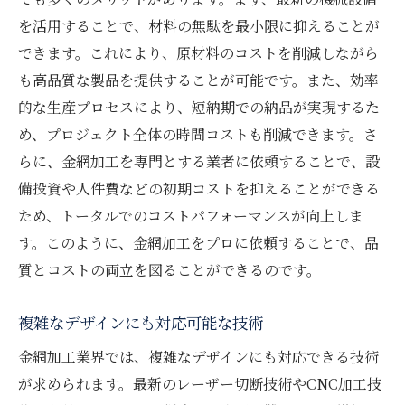
最新技術の活用によるコスト削減
を活用することで、材料の無駄を最小限に抑えることが
長期的な視点でのコスト評価
できます。これにより、原材料のコストを削減しながら
も高品質な製品を提供することが可能です。また、効率
生産効率を高めるポイント
的な生産プロセスにより、短納期での納品が実現するた
リサイクル素材の利用方法
め、プロジェクト全体の時間コストも削減できます。さ
プロとの連携による最適化
らに、金網加工を専門とする業者に依頼することで、設
金網加工依頼で得られる品質とコストのメリッ
備投資や人件費などの初期コストを抑えることができる
ト
ため、トータルでのコストパフォーマンスが向上しま
高品質製品の特徴
す。このように、金網加工をプロに依頼することで、品
コスト削減に繋がるポイント
質とコストの両立を図ることができるのです。
長期使用でのメンテナンスコスト削減
複雑なデザインにも対応可能な技術
高精度加工によるリワーク削減
資材の効率的な利用
金網加工業界では、複雑なデザインにも対応できる技術
が求められます。最新のレーザー切断技術やCNC加工技
トータルコストの抑制方法