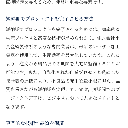
直接影響を与えるため、非常に重要な要素です。
効率的なプロジェクト管理
短納期でプロジェクトを完了させる方法
高精度加工でのリワーク削減
トータルのプロジェクト時間を短縮
短納期でプロジェクトを完了させるためには、効率的な
生産プロセスと高度な技術が求められます。株式会社小
金網加工の専門技術とその重要性
貫金網製作所のような専門業者は、最新のレーザー加工
高精度な加工技術の種類
機器を使用して、生産効率を最大化しています。これに
最新技術の導入とその効果
より、注文から納品までの期間を大幅に短縮することが
専門技術がもたらす品質向上
可能です。また、自動化された作業プロセスと熟練した
高度な技術が必要な場面
技術者の連携により、不良品の発生を最小限に抑え、品
技術革新によるコスト削減
質を保ちながら短納期を実現しています。短期間でのプ
専門技術の継続的なアップデート
ロジェクト完了は、ビジネスにおいて大きなメリットと
なります。
株式会社小貫金網製作所の技術力に頼む利点
豊富な実績と信頼性
専門的な技術で品質を保証
高い技術力を持つプロフェッショナル