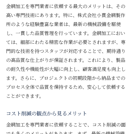
金網加工を専門業者に依頼する最大のメリットは、その
最新の加工設備と技術
高い専門技術にあります。特に、株式会社小貫金網製作
顧客ニーズに応える柔軟性
所のような経験豊富な業者は、最新の機械設備を駆使
コストパフォーマンスの高さ
し、一貫した品質管理を行っています。金網加工におい
充実したサポート体制
ては、細部にわたる精密な作業が必要とされますが、専
金網加工を依頼する際の最適な業者選び
門的な技術を持つスタッフが対応することで、期待通り
業者選びのポイント
の高品質な仕上がりが保証されます。これにより、製品
の耐久性や機能性が大幅に向上し、顧客満足度も向上し
口コミと評判の確認
ます。さらに、プロジェクトの初期段階から納品までの
技術力と設備のチェック
プロセス全体で品質を保持するため、安心して依頼する
見積もりとコストの比較
ことができます。
納期と対応力の評価
アフターサービスの充実度
コスト削減の観点から見るメリット
金網加工とコストパフォーマンスの両立方法
金網加工を専門業者に依頼することで、コスト削減の面
高品質素材の選定方法
でも多くのメリットがあります。まず、最新の機械設備