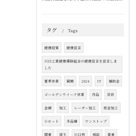
タグ
Tags
健康経営
健康宣言
川口工業健康保険組合の健康宣言を宣言しま
した
夏季休業
展開
2024
IT
補助金
ゴールデンウイーク休業
作品
芸術
金網
加工
レーザー加工
板金加工
小ロット
多品種
ワンストップ
関東
埼玉
川口市
相談
業者