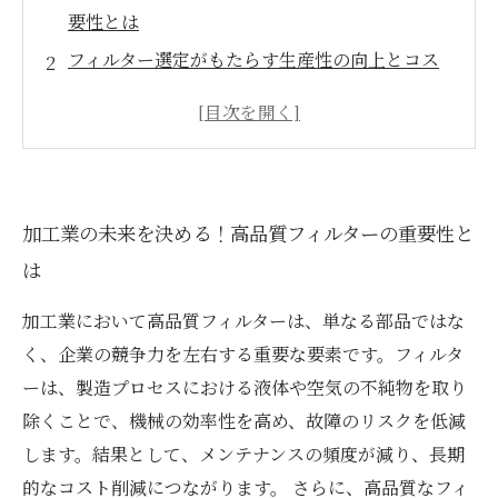
要性とは
フィルター選定がもたらす生産性の向上とコス
ト削減
機械故障を防ぐためのフィルターの保守管理と
その効果
顧客満足度を高めるための高品質フィルターの
加工業の未来を決める！高品質フィルターの重要性と
選び方
は
精密加工に必要不可欠なフィルターの特性と
は？
加工業において高品質フィルターは、単なる部品ではな
高品質フィルター導入の成功事例とその影響
く、企業の競争力を左右する重要な要素です。フィルタ
加工業界が直面する課題と高品質フィルターの
ーは、製造プロセスにおける液体や空気の不純物を取り
解決策
除くことで、機械の効率性を高め、故障のリスクを低減
します。結果として、メンテナンスの頻度が減り、長期
的なコスト削減につながります。 さらに、高品質なフィ