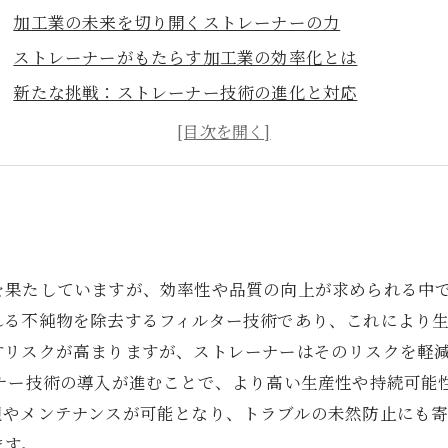
加工業の未来を切り開くストレーナーの力
ストレーナーがもたらす加工業の効率化とは
新たな挑戦：ストレーナー技術の進化と対応
生産プロセスを変革するストレーナーの役割
ストレーナーによる品質向上の可能性
グローバル競争に立ち向かうためのストレーナーの重要
未来を見据えた加工業とストレーナーの関係性
を果たしていますが、効率性や品質の向上が求められる中
れる不純物を除去するフィルター技術であり、これにより
すリスクが高まりますが、ストレーナーはそのリスクを軽
ナー技術の導入が進むことで、より高い生産性や持続可能性
視やメンテナンスが可能となり、トラブルの未然防止にも
ます。