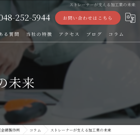
ストレーナーが支える加工業の未来
048-252-5944
お問い合わせはこちら
ある質問
当社の特徴
アクセス
ブログ
コラム
ストレーナー
フィルター
の未来
パンチング加工
オーダー
TIG溶接
貫金網製作所
コラム
ストレーナーが支える加工業の未来