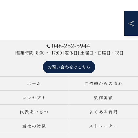
048-252-5944
[営業時間] 8:00 ～ 17:00 [定休日] 土曜日・日曜日・祝日
お問い合わせはこちら
ホーム
ご依頼からの流れ
コンセプト
製作実績
代表あいさつ
よくある質問
当社の特徴
ストレーナー