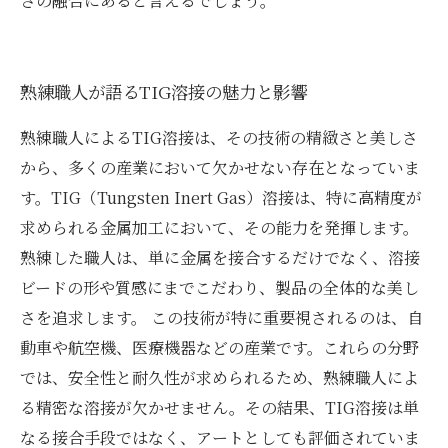
さの融合にあると言えるでしょう。
熟練職人が語るTIG溶接の魅力と影響
熟練職人によるTIG溶接は、その技術の精緻さと美しさ
から、多くの産業において欠かせない存在となっていま
す。TIG（Tungsten Inert Gas）溶接は、特に高精度が
求められる金属加工において、その能力を発揮します。
熟練した職人は、単に金属を接合するだけでなく、溶接
ビードの形や質感にまでこだわり、製品の全体的な美し
さを追求します。 この技術が特に重要視されるのは、自
動車や航空機、医療機器などの産業です。これらの分野
では、安全性と耐久性が求められるため、熟練職人によ
る精密な溶接が欠かせません。その結果、TIG溶接は単
なる接合手段ではなく、アートとしても評価されていま