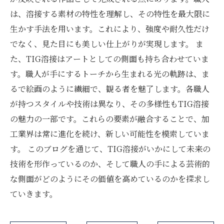
は、溶接する素材の特性を理解し、その特性を最大限に
生かす手法を用います。これにより、強度や耐久性だけ
でなく、見た目にも美しい仕上がりが実現します。 ま
た、TIG溶接はアートとしての側面も持ち合わせていま
す。職人が手にするトーチから生まれる光の軌跡は、ま
るで絵画のように繊細で、観る者を魅了します。各職人
が持つスタイルや技術は異なり、その多様性もTIG溶接
の魅力の一部です。これらの要素が融合することで、加
工業界は常に進化を続け、新しい可能性を模索していま
す。 このブログを通じて、TIG溶接がいかにして未来の
技術を形作っているのか、そして職人の手による芸術的
な側面がどのようにその価値を高めているのかを探求し
ていきます。