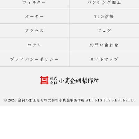
フィルター
パンチング加工
オーダー
TIG溶接
アクセス
ブログ
コラム
お問い合わせ
プライバシーポリシー
サイトマップ
© 2026 金網の加工なら株式会社小貫金網製作所 ALL RIGHTS RESERVED.