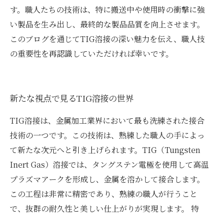
す。職人たちの技術は、特に搬送中や使用時の衝撃に強
い製品を生み出し、最終的な製品品質を向上させます。
このブログを通じてTIG溶接の深い魅力を伝え、職人技
の重要性を再認識していただければ幸いです。
新たな視点で見るTIG溶接の世界
TIG溶接は、金属加工業界において最も洗練された接合
技術の一つです。この技術は、熟練した職人の手によっ
て新たな次元へと引き上げられます。TIG（Tungsten
Inert Gas）溶接では、タングステン電極を使用して高温
プラズマアークを形成し、金属を溶かして接合します。
この工程は非常に精密であり、熟練の職人が行うこと
で、抜群の耐久性と美しい仕上がりが実現します。 特