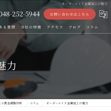
オーダーメイド金属加工の魅力
048-252-5944
お問い合わせはこちら
ある質問
当社の特徴
アクセス
ブログ
コラム
ストレーナー
フィルター
魅力
パンチング加工
オーダー
TIG溶接
社小貫金網製作所
コラム
オーダーメイド金属加工の魅力