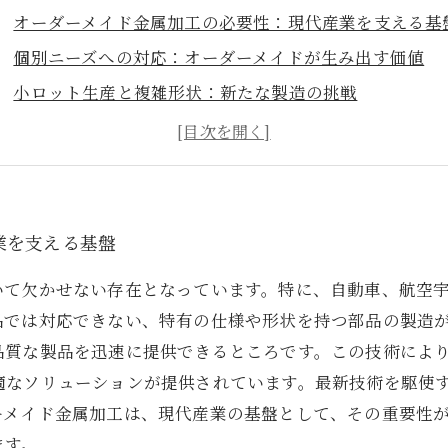
オーダーメイド金属加工の必要性：現代産業を支える基
個別ニーズへの対応：オーダーメイドが生み出す価値
小ロット生産と複雑形状：新たな製造の挑戦
精度と効率の向上：最新技術がもたらす革新
顧客満足度を高める：成功事例から学ぶ
さまざまな分野での応用：オーダーメイド金属加工の実
未来の加工産業を見据えて：実用性と可能性の探求
業を支える基盤
いて欠かせない存在となっています。特に、自動車、航空
品では対応できない、特有の仕様や形状を持つ部品の製造
品質な製品を迅速に提供できるところです。この技術によ
適なソリューションが提供されています。最新技術を駆使
ーメイド金属加工は、現代産業の基盤として、その重要性
ます。