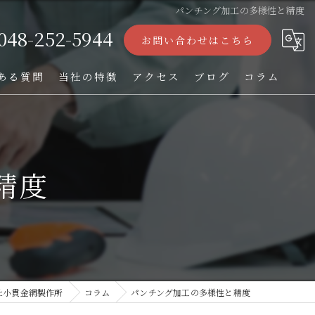
パンチング加工の多様性と精度
048-252-5944
お問い合わせはこちら
ある質問
当社の特徴
アクセス
ブログ
コラム
ストレーナー
フィルター
精度
パンチング加工
オーダー
TIG溶接
社小貫金網製作所
コラム
パンチング加工の多様性と精度