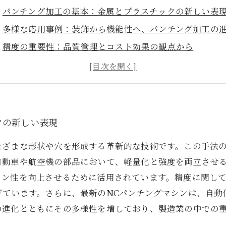
パンチング加工の基本：金属とプラスチックの新しい表
多様な応用事例：装飾から機能性へ、パンチング加工の
精度の重要性：品質管理とコスト効果の観点から
最新技術の紹介：革新がもたらすパンチング加工の未来
製造業の変革：パンチング加工が導く新たな可能性
事例研究：成功したパンチング加工の活用法
まとめと展望：パンチング加工の多様性と専門性の深化
クの新しい表現
まざまな形状や穴を形成する革新的な技術です。この手法
自動車や航空機の部品において、軽量化と強度を両立させ
イン性を向上させるために活用されています。精度に関し
げています。さらに、最新のNCパンチングマシンは、自動
の進化とともにその多様性を増しており、製造業の中での