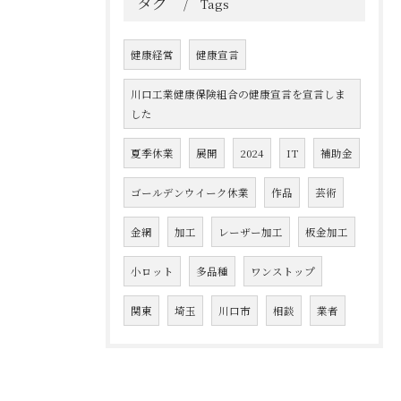
タグ
Tags
健康経営
健康宣言
川口工業健康保険組合の健康宣言を宣言しま
した
夏季休業
展開
2024
IT
補助金
ゴールデンウイーク休業
作品
芸術
金網
加工
レーザー加工
板金加工
小ロット
多品種
ワンストップ
関東
埼玉
川口市
相談
業者