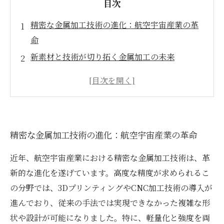
目次
精密な金属加工技術の進化：航空宇宙産業の革
命
新素材と技術が切り拓く金属加工の未来
自動車業界における精密加工技術の重要性
医療機器の革新：精密加工技術が生む高品質製
品
精密金属加工の最新トレンドと成功事例
精密な金属加工技術の進化：航空宇宙産業の革命
業界をリードする革新技術の具体例
未来の金属加工：効率化と革新の新たなステー
近年、航空宇宙産業における精密な金属加工技術は、革
ジ
新的な進化を遂げています。高度な精度が求められるこ
の分野では、3DプリンティングやCNC加工技術の導入が
進んでおり、従来の手法では実現できなかった複雑な形
状や設計が可能になりました。特に、軽量化と強度を両