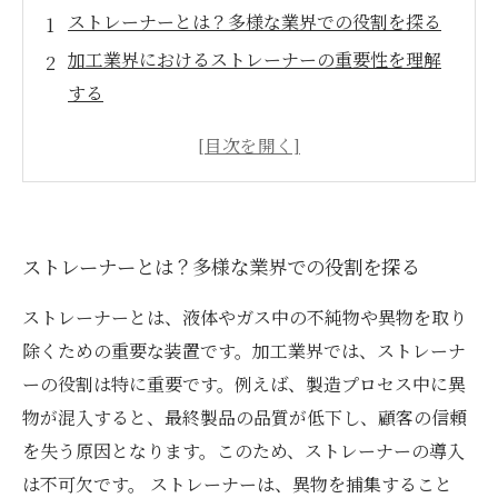
ストレーナーとは？多様な業界での役割を探る
加工業界におけるストレーナーの重要性を理解
する
品質向上のカギ：ストレーナーが果たすべき役
割
具体例で見る！ストレーナーの活躍事例
製造プロセスにおけるストレーナーの効果と利
ストレーナーとは？多様な業界での役割を探る
点
ストレーナーと顧客満足度の関係性を深掘り
ストレーナーとは、液体やガス中の不純物や異物を取り
ストレーナーの役割を再認識し、未来の加工業
除くための重要な装置です。加工業界では、ストレーナ
界の展望を考える
ーの役割は特に重要です。例えば、製造プロセス中に異
物が混入すると、最終製品の品質が低下し、顧客の信頼
を失う原因となります。このため、ストレーナーの導入
は不可欠です。 ストレーナーは、異物を捕集すること