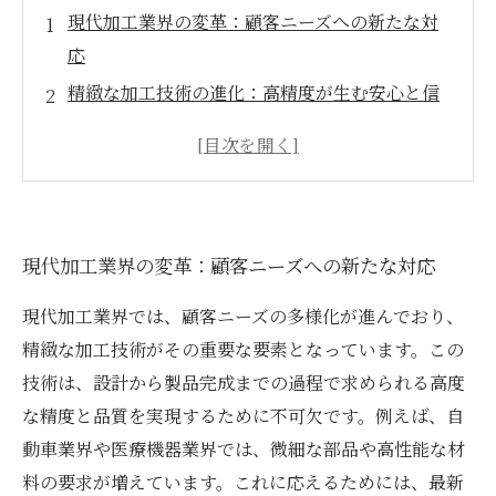
現代加工業界の変革：顧客ニーズへの新たな対
応
精緻な加工技術の進化：高精度が生む安心と信
頼
設計から製造へ：厳格な基準がもたらす価値
最新技術が実現する革新：業界を変える新しい
手法
現代加工業界の変革：顧客ニーズへの新たな対応
成功事例から学ぶ：顧客期待を超える製造秘話
技術者の声：現場からのリアルなインサイト
現代加工業界では、顧客ニーズの多様化が進んでおり、
未来の加工技術が開く新たな可能性：顧客ニー
精緻な加工技術がその重要な要素となっています。この
ズに応えるために
技術は、設計から製品完成までの過程で求められる高度
な精度と品質を実現するために不可欠です。例えば、自
動車業界や医療機器業界では、微細な部品や高性能な材
料の要求が増えています。これに応えるためには、最新