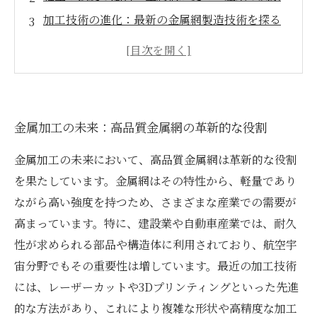
加工技術の進化：最新の金属網製造技術を探る
多様な用途と応用：高品質金属網の可能性
新たなアプローチ：機能性と耐久性を向上させ
る設計
金属網の魅力に迫る：各産業での成功事例
金属加工の未来：高品質金属網の革新的な役割
未来への展望：次世代金属網がもたらすイノベ
ーション
金属加工の未来において、高品質金属網は革新的な役割
を果たしています。金属網はその特性から、軽量であり
ながら高い強度を持つため、さまざまな産業での需要が
高まっています。特に、建設業や自動車産業では、耐久
性が求められる部品や構造体に利用されており、航空宇
宙分野でもその重要性は増しています。最近の加工技術
には、レーザーカットや3Dプリンティングといった先進
的な方法があり、これにより複雑な形状や高精度な加工