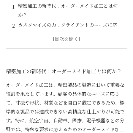
精密加工の新時代：オーダーメイド加工とは何
か？
カスタマイズの力：クライアントのニーズに応
える技術
成功事例に学ぶ：オーダーメイド加工が変えた
製品の世界
最新技術の進化：オーダーメイド加工の未来展
精密加工の新時代：オーダーメイド加工とは何か？
望
高品質を実現するためのオーダーメイド加工の
オーダーメイド加工は、精密製品の製造において重要な
利点
役割を果たしています。顧客の具体的なニーズに応じ
特別な製品を求めて：オーダーメイド加工の魅
て、寸法や形状、材質などを自由に設定できるため、標
力を再発見
準的な製品では達成できない高精度な仕上がりが可能で
あなたのビジネスを支える：オーダーメイド加
す。特に、航空宇宙、自動車、医療、電子機器などの分
工の重要性
野では、特殊な要求に応えるためのオーダーメイド加工