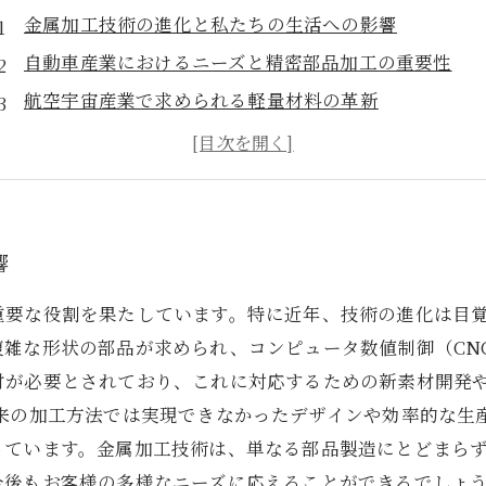
金属加工技術の進化と私たちの生活への影響
自動車産業におけるニーズと精密部品加工の重要性
航空宇宙産業で求められる軽量材料の革新
最新の加工機械がもたらす業界の変革
実際の事例から学ぶ金属加工技術の成功ストーリー
お客様のニーズに応えるための金属加工の多様な可能
未来の金属加工技術とは？進化するニーズに応える方
響
重要な役割を果たしています。特に近年、技術の進化は目
複雑な形状の部品が求められ、コンピュータ数値制御（CN
材が必要とされており、これに対応するための新素材開発や
従来の加工方法では実現できなかったデザインや効率的な生
っています。金属加工技術は、単なる部品製造にとどまら
今後もお客様の多様なニーズに応えることができるでしょ