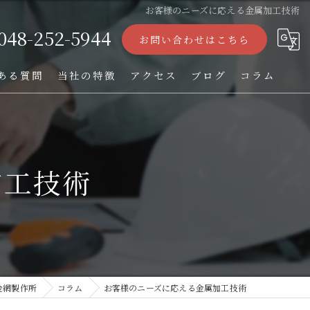
お客様のニーズに応える金属加工技術
048-252-5944
お問い合わせはこちら
ある質問
当社の特徴
アクセス
ブログ
コラム
ストレーナー
フィルター
加工技術
パンチング加工
オーダー
TIG溶接
金網製作所
コラム
お客様のニーズに応える金属加工技術