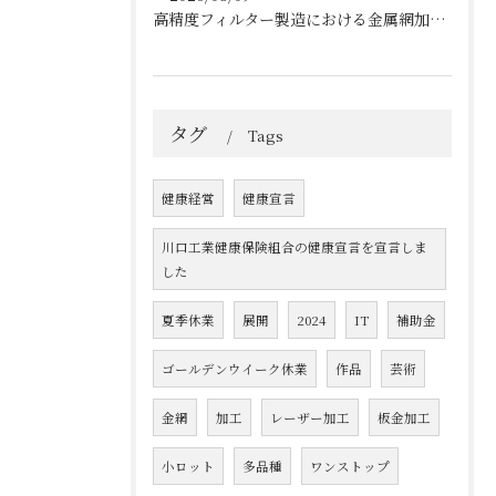
高精度フィルター製造における金属網加工の最前線
タグ
Tags
健康経営
健康宣言
川口工業健康保険組合の健康宣言を宣言しま
した
夏季休業
展開
2024
IT
補助金
ゴールデンウイーク休業
作品
芸術
金網
加工
レーザー加工
板金加工
小ロット
多品種
ワンストップ