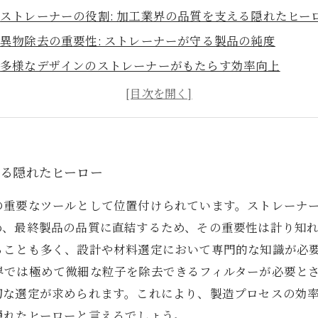
ストレーナーの役割: 加工業界の品質を支える隠れたヒー
異物除去の重要性: ストレーナーが守る製品の純度
多様なデザインのストレーナーがもたらす効率向上
業界別ストレーナーの使用事例: 成功の秘訣を探る
ストレーナーの進化: 技術革新と今後の展望
まとめ: ストレーナーが加工作業に与える影響と重要性
える隠れたヒーロー
の重要なツールとして位置付けられています。ストレーナ
め、最終製品の品質に直結するため、その重要性は計り知
ることも多く、設計や材料選定において専門的な知識が必要
界では極めて微細な粒子を除去できるフィルターが必要と
切な選定が求められます。これにより、製造プロセスの効
隠れたヒーローと言えるでしょう。