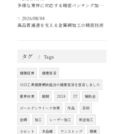
多様な業界に対応する精密パンチング加工の実践技術
2026/08/04
高品質濾過を支える金属網加工の精密技術
タグ
Tags
健康経営
健康宣言
川口工業健康保険組合の健康宣言を宣言しました
夏季休業
展開
2024
IT
補助金
ゴールデンウイーク休業
作品
芸術
金網
加工
レーザー加工
板金加工
小ロット
多品種
ワンストップ
関東