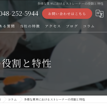
多様な業界におけるストレーナーの役割と特性
048-252-5944
お問い合わせはこちら
ある質問
当社の特徴
アクセス
ブログ
コラム
ストレーナー
フィルター
の役割と特性
パンチング加工
オーダー
TIG溶接
所
コラム
多様な業界におけるストレーナーの役割と特性