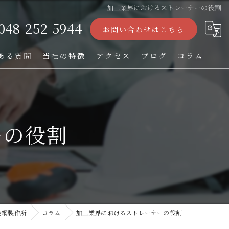
加工業界におけるストレーナーの役割
048-252-5944
お問い合わせはこちら
ある質問
当社の特徴
アクセス
ブログ
コラム
ストレーナー
フィルター
ーの役割
パンチング加工
オーダー
TIG溶接
金網製作所
コラム
加工業界におけるストレーナーの役割