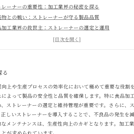
トレーナーの重要性：加工業界の秘密を探る
純物との戦い：ストレーナーが守る製品品質
品加工業界の救世主：ストレーナーの選定と運用
率的な生産ラインのために：ストレーナーメンテナンスの
来の加工業界に必要なストレーナーの役割とは？
逃せない！ストレーナーの最新技術とその効果
全で高品質な製品を生むためのストレーナーへの期待
探る
質向上や生産プロセスの効率化において極めて重要な役割
れによって製品の安全性と品質を確保します。特に食品加
め、ストレーナーの選定と維持管理が重要です。さらに、
。正しいストレーナーを導入することで、不良品の発生を
的なメンテナンスは、生産性向上のカギとなります。加工
ことが求められています。