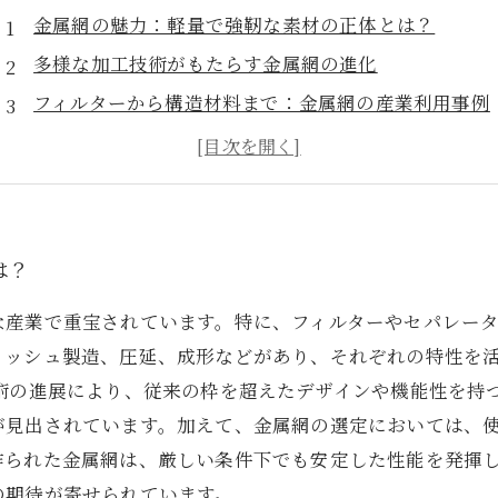
金属網の魅力：軽量で強靭な素材の正体とは？
多様な加工技術がもたらす金属網の進化
フィルターから構造材料まで：金属網の産業利用事例
最新技術により進化する金属網の応用範囲
最適な金属網選び：プロセスを理解するためのガイド
金属網加工業界の未来：新たな可能性の探求
金属網の重要性と加工技術の進展がもたらす革新
は？
な産業で重宝されています。特に、フィルターやセパレー
メッシュ製造、圧延、成形などがあり、それぞれの特性を
技術の進展により、従来の枠を超えたデザインや機能性を持
が見出されています。加えて、金属網の選定においては、
作られた金属網は、厳しい条件下でも安定した性能を発揮
の期待が寄せられています。