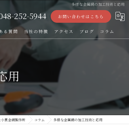
多様な金属網の加工技術と応用
048-252-5944
お問い合わせはこちら
ある質問
当社の特徴
アクセス
ブログ
コラム
ストレーナー
フィルター
応用
パンチング加工
オーダー
TIG溶接
社小貫金網製作所
コラム
多様な金属網の加工技術と応用