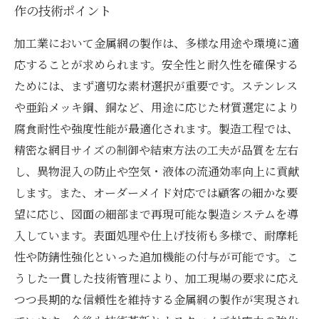
作の技術ポイント
加工業において金属網の製作は、多様な用途や環境に適
応することが求められます。安全性と耐久性を確保する
ためには、まず適切な素材選択が重要です。ステンレス
や亜鉛メッキ鋼、銅など、用途に応じた材質選定により
腐食耐性や強度性能が最適化されます。製造工程では、
精密な網目サイズの制御や結束方法の工夫が品質を左右
し、異物混入の防止や空気・液体の流通効率向上に貢献
します。また、オーダーメイド対応では顧客の細かな要
望に応じ、図面の細部まで再現可能な製造システムを導
入しています。表面処理や仕上げ技術も多様で、耐摩耗
性や防錆性強化といった追加機能の付与が可能です。こ
うした一貫した技術管理により、加工現場の要求に応え
つつ長期的な信頼性を維持する金属網の製作が実現され