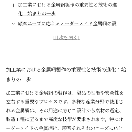
加工業における金属網製作の重要性と技術の進
化：始まりの一歩
顧客ニーズに応えるオーダーメイド金属網の設
計と素材選定の秘密
品質と性能を左右する細やかな仕上げ技術の実
践と課題
最新の加工技術導入による金属網製造の効率化
加工業における金属網製作の重要性と技術の進化：始
と多様化への挑戦
まりの一歩
加工業の未来を創るオーダー対応技術の総まと
めと業界への影響
加工業における金属網の製作は、製品の性能や安全性を
多様な金属網製作技術とは？加工業界の現状と
左右する重要なプロセスです。多様な産業分野で使用さ
基本知識
れる金属網は、その用途に応じて設計から素材の選定、
加工業で求められる安全性と耐久性を支える金
製造工程に至るまで高度な技術が要求されます。特にオ
属網製作の技術ポイント
ーダーメイドの金属網は、顧客それぞれのニーズに応じ