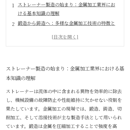
ストレーナー製造の始まり：金属加工業界にお
ける基本知識の理解
鍛造から鋳造へ：多様な金属加工技術の特徴と
メリットを探る
切削加工と溶接技術の融合：高精度ストレーナ
ーを実現する製造プロセス
高度技術の進展によるストレーナーの耐久性向
ストレーナー製造の始まり：金属加工業界における基
上と最新トレンド
本知識の理解
未来を見据えた金属加工：技術革新がもたらす
ストレーナー製造の新時代
ストレーナーは流体の中に含まれる異物を効率的に除去
ストレーナー製造技術の全体像と現場で役立つ
し、機械設備の故障防止や性能維持に欠かせない役割を
実践的ポイント
果たしています。金属加工の現場では、鍛造、鋳造、切
金属加工業界の技術者必読！多様なストレーナ
削加工、そして溶接技術が主な製造手法として用いられ
ー製造法まとめ
ています。鍛造は金属を圧縮加工することで強度を高