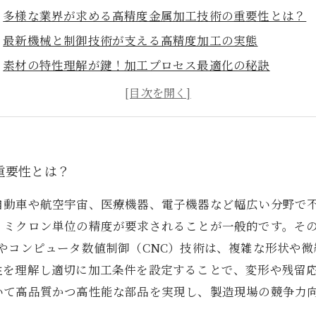
多様な業界が求める高精度金属加工技術の重要性とは？
最新機械と制御技術が支える高精度加工の実態
素材の特性理解が鍵！加工プロセス最適化の秘訣
自動車から医療機器まで、多様な業界への技術適用事例
高精度金属加工技術の未来展望と製造業へのインパクト
先端技術で切り拓く金属加工の新時代
現場で役立つ高精度加工技術のポイントと導入メリット
重要性とは？
自動車や航空宇宙、医療機器、電子機器など幅広い分野で
、ミクロン単位の精度が要求されることが一般的です。そ
やコンピュータ数値制御（CNC）技術は、複雑な形状や
性を理解し適切に加工条件を設定することで、変形や残留
いて高品質かつ高性能な部品を実現し、製造現場の競争力