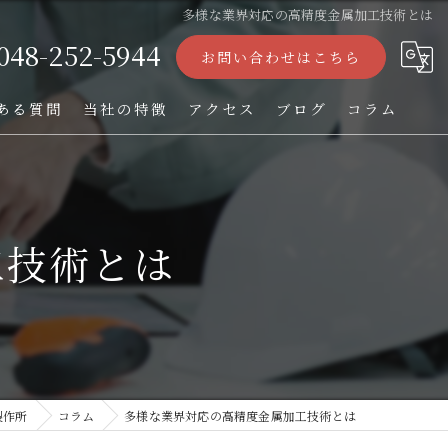
多様な業界対応の高精度金属加工技術とは
048-252-5944
お問い合わせはこちら
ある質問
当社の特徴
アクセス
ブログ
コラム
ストレーナー
フィルター
工技術とは
パンチング加工
オーダー
TIG溶接
製作所
コラム
多様な業界対応の高精度金属加工技術とは