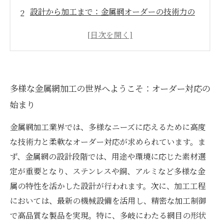
設計から加工まで：金属網オーダーの技術力の
真髄
最新設備と素材選定がもたらす精度向上の秘密
カスタムオーダーに応える柔軟な対応力の現場
品質維持を支える製造管理体制と技術の進化
多様な金属網加工の世界へようこそ：オーダー対応の
金属網加工業の未来：技術と多彩な対応力の融
始まり
合
まとめ：進化し続ける金属網加工の技術力とそ
金属網加工業界では、多様なニーズに応えるために高度
の展望
な技術力と柔軟なオーダー対応が求められています。ま
ず、金属網の設計段階では、用途や環境に応じた素材選
定が重要となり、ステンレスや銅、アルミなど多様な金
属の特性を活かした設計が行われます。次に、加工工程
においては、最新の機械設備を活用し、精密な加工制御
で高品質な製品を実現。特に、多岐にわたる網目の形状