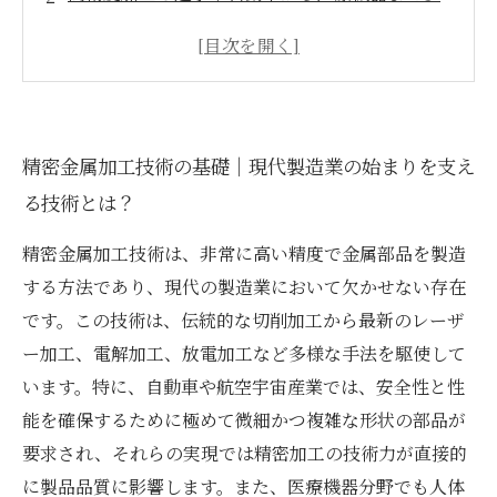
方面での応用事例
複雑形状の実現｜航空宇宙産業に求められる高
難度の加工技術
最新技術の進化｜電子機器分野で広がる可能性
精密金属加工技術の基礎｜現代製造業の始まりを支え
と未来展望
る技術とは？
精密加工技術がもたらす価値｜品質向上と業界
を変える力の結集
精密金属加工技術は、非常に高い精度で金属部品を製造
精密金属加工が拓く新たな挑戦とイノベーショ
する方法であり、現代の製造業において欠かせない存在
ンの波
です。この技術は、伝統的な切削加工から最新のレーザ
まとめ：多様な業界で輝く精密金属加工技術の
ー加工、電解加工、放電加工など多様な手法を駆使して
今後の展望
います。特に、自動車や航空宇宙産業では、安全性と性
能を確保するために極めて微細かつ複雑な形状の部品が
要求され、それらの実現では精密加工の技術力が直接的
に製品品質に影響します。また、医療機器分野でも人体