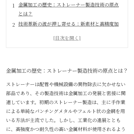
金属加工の歴史：ストレーナー製造技術の原点
とは？
技術革新の波が押し寄せる：新素材と高精度加
工の融合
多様化するニーズに応えるストレーナー製造の
最前線
金属加工産業が直面するチャレンジとその解決
金属加工の歴史：ストレーナー製造技術の原点とは？
策
未来を見据えたストレーナー製造技術の展望と
ストレーナーは配管や機械設備の異物除去に欠かせない
可能性
部品であり、その製造技術は金属加工の発展と密接に関
ストレーナー製造技術の革新がもたらす業界へ
連しています。初期のストレーナー製造は、主に手作業
の影響とは？
による単純なパンチングメタルやフェルト状の金網を用
次世代金属加工技術で切り開くストレーナーの
いる方法が主流でした。しかし、工業化の進展ととも
新時代
に、高強度かつ耐久性の高い金属材料が使用されるよう