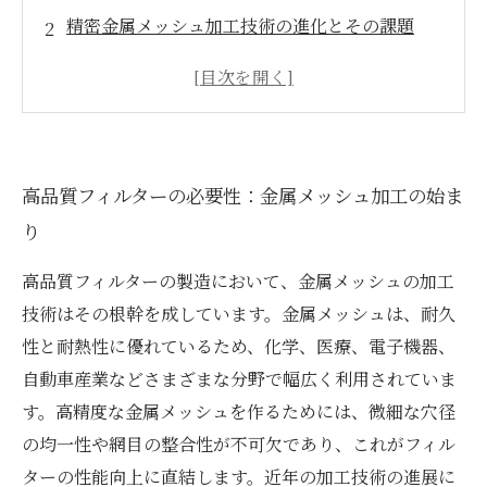
精密金属メッシュ加工技術の進化とその課題
微細穴径と均一な網目の実現が切り開く未来
最新技術が支えるフィルター製造の品質向上の
秘密
高品質フィルター製造の最前線：技術の集大成
高品質フィルターの必要性：金属メッシュ加工の始ま
とその成果
り
多様な産業を支える金属メッシュの耐久性と耐
熱性とは？
高品質フィルターの製造において、金属メッシュの加工
加工業界必見！精密金属メッシュ加工技術の全
技術はその根幹を成しています。金属メッシュは、耐久
貌と今後の展望
性と耐熱性に優れているため、化学、医療、電子機器、
自動車産業などさまざまな分野で幅広く利用されていま
す。高精度な金属メッシュを作るためには、微細な穴径
の均一性や網目の整合性が不可欠であり、これがフィル
ターの性能向上に直結します。近年の加工技術の進展に