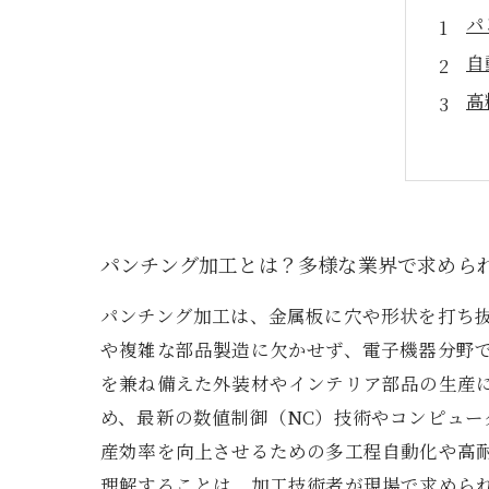
パ
自
高
各
未
パ
ま
パンチング加工とは？多様な業界で求めら
パンチング加工は、金属板に穴や形状を打ち
や複雑な部品製造に欠かせず、電子機器分野
を兼ね備えた外装材やインテリア部品の生産
め、最新の数値制御（NC）技術やコンピュー
産効率を向上させるための多工程自動化や高
理解することは、加工技術者が現場で求めら