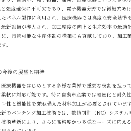
化と強度確保に不可欠であり、電子機器分野では微細穴あ
えたパネル製作に利用され、医療機器では高度な安全基準
と最新設備が導入され、加工精度の向上と生産効率の最適
もに、持続可能な生産体制の構築にも貢献しており、加工
ます。
の今後の展望と期待
、医療機器をはじめとする多様な業界で重要な役割を担っ
に柔軟に対応可能です。特に自動車産業では軽量化と耐久
イン性と機能性を兼ね備えた材料加工が必要とされていま
最新のパンチング加工技術では、数値制御（NC）システム
も技術革新により、さらに高精度かつ多様なニーズに応え
注目されています。