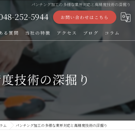
パンチング加工の多様な業界対応と高精度技術の深掘り
048-252-5944
お問い合わせはこちら
ある質問
当社の特徴
アクセス
ブログ
コラム
ストレーナー
フィルター
精度技術の深掘り
パンチング加工
オーダー
TIG溶接
ラム
パンチング加工の多様な業界対応と高精度技術の深掘り