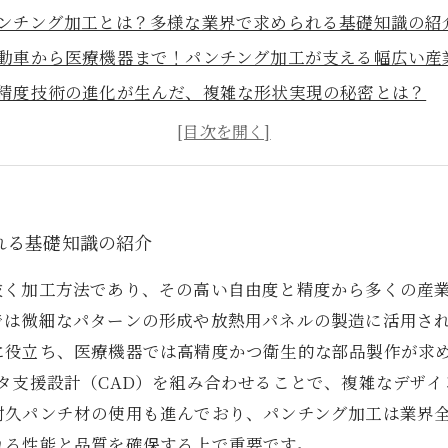
ンチング加工とは？多様な業界で求められる基礎知識の紹
動車から医療機器まで！パンチング加工が支える幅広い産
精度技術の進化が生んだ、複雑な形状実現の秘密とは？
業界の課題にどう応える？パンチング加工の技術的挑戦と
来の生産性を変える！最新設備と加工精度向上の最前線
ンチング加工の多様性が示す業界全体の発展と持続可能性
とめ：多業界に寄り添うパンチング加工の今後の展望と期
れる基礎知識の紹介
抜く加工方法であり、その高い自由度と精度から多くの産
では微細なパターンの形成や放熱用パネルの製造に活用さ
に役立ち、医療機器では高精度かつ衛生的な部品製作が求
タ支援設計（CAD）を組み合わせることで、複雑なデザ
耐久パンチ材の使用も進んでおり、パンチング加工は業界
れる性能と品質を確保する上で重要です。