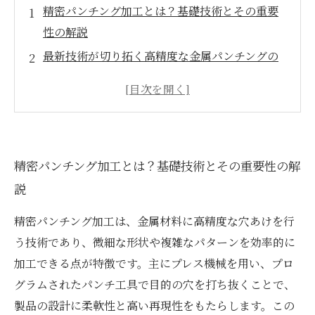
精密パンチング加工とは？基礎技術とその重要
性の解説
最新技術が切り拓く高精度な金属パンチングの
世界
多様な金属網の形状と材質：加工技術の革新が
生み出す可能性
実際の産業応用事例に見る精密パンチング加工
精密パンチング加工とは？基礎技術とその重要性の解
の効果とメリット
説
未来を見据えた精密パンチング加工の展望とさ
らなる技術進化
精密パンチング加工は、金属材料に高精度な穴あけを行
多分野で活躍する金属パンチング加工の幅広い
う技術であり、微細な形状や複雑なパターンを効率的に
応用シーン紹介
加工できる点が特徴です。主にプレス機械を用い、プロ
製造業必見！精密パンチング加工技術の最新ト
グラムされたパンチ工具で目的の穴を打ち抜くことで、
レンドと導入ポイント
製品の設計に柔軟性と高い再現性をもたらします。この