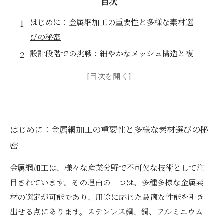
目次
はじめに：金属網加工の重要性と多様な素材選
びの秘密
設計段階での挑戦：細やかなメッシュ構造と複
雑形状への対応
加工技術の進化：精密オーダー対応を可能にす
る最新プロセス
品質管理と寸法精度の維持：信頼される製品を
はじめに：金属網加工の重要性と多様な素材選びの秘
つくる現場の工夫
密
未来への展望：多様なニーズに応え続ける金属
網加工技術の可能性
金属網加工は、様々な産業分野で不可欠な技術として注
応用事例紹介：多様な業界で活躍する精密金属
目されています。その理由の一つは、多種多様な金属素
網の実例
材の選定が可能であり、用途に応じた最適な性能を引き
まとめとヒント：加工業界におけるオーダーメ
出せる点にあります。ステンレス鋼、銅、アルミニウム