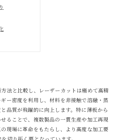
り
化
例と未来展望
新
断方法と比較し、レーザーカットは極めて高精
ルギー密度を利用し、材料を非接触で溶融・蒸
度と品質が飛躍的に向上します。特に薄板から
わせることで、複数製品の一貫生産や加工再現
工の現場に革命をもたらし、より高度な加工要
来を切り拓く要となっています。