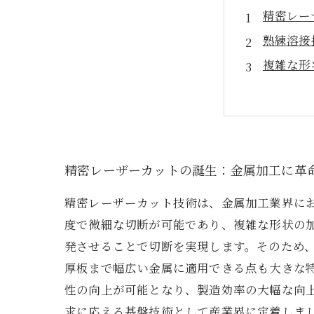
精密レー
熟練溶接
複雑な形
強固で信
先端技術
精密レー
金属加工
精密レーザーカットの誕生：金属加工に革
精密レーザーカット技術は、金属加工業界に
度で微細な切断が可能であり、複雑な形状の
発させることで切断を実現します。そのため
厚板まで幅広い金属に適用できる点も大きな
性の向上が可能となり、製造効率の大幅な向
求に応える基盤技術として産業界に定着しま