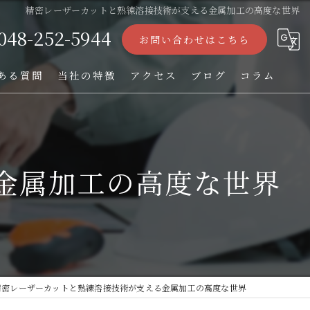
精密レーザーカットと熟練溶接技術が支える金属加工の高度な世界
048-252-5944
お問い合わせはこちら
ある質問
当社の特徴
アクセス
ブログ
コラム
ストレーナー
フィルター
金属加工の高度な世界
パンチング加工
オーダー
TIG溶接
精密レーザーカットと熟練溶接技術が支える金属加工の高度な世界