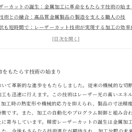
ザーカットの誕生：金属加工に革命をもたらす技術の始ま
技術との融合：高品質金属製品の製造を支える職人の技
状も短時間で：レーザーカット技術が実現する加工の効率
頼性の高い接合部：溶接技術がもたらす製品の安全性向上
が牽引する産業発展：自動車・航空・電子機器への応用事
ザーカットと溶接技術の基礎知識とその重要性
の未来を切り拓く：最新技術と職人技の共演がもたらす革
命をもたらす技術の始まり
おいて革新的な進歩をもたらしました。従来の機械的な切
加工も迅速に行えます。この技術はレーザー光の高いエネ
、加工時の熱変形や機械的応力を抑えられ、製品の寸法精
特徴です。また、加工の自動化やプログラム制御と組み合
上に寄与しています。精密レーザーカットの誕生は金属加
した。今後もさらなる技術進化が期待され、加工分野の未