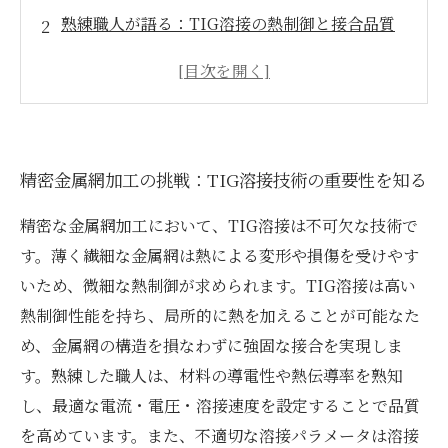
熟練職人が語る：TIG溶接の熱制御と接合品質
の秘密
材料特性と溶接パラメータの最適化で差をつけ
る技巧
実務に活かすTIG溶接の工程ポイントと注意点
精密金属網加工の挑戦：TIG溶接技術の重要性を知る
とは？
高度な精密金属網加工技術を極めるための総ま
精密な金属網加工において、TIG溶接は不可欠な技術で
とめ
す。薄く繊細な金属網は熱による変形や損傷を受けやす
初心者でも理解できるTIG溶接の基本と応用テ
いため、微細な熱制御が求められます。TIG溶接は高い
クニック
熱制御性能を持ち、局所的に熱を加えることが可能なた
加工業界必見：最新の熟練TIG溶接技術とその
め、金属網の構造を損なわずに強固な接合を実現しま
未来展望
す。熟練した職人は、材料の導電性や熱伝導率を熟知
し、最適な電流・電圧・溶接速度を設定することで品質
を高めています。また、不適切な溶接パラメータは溶接