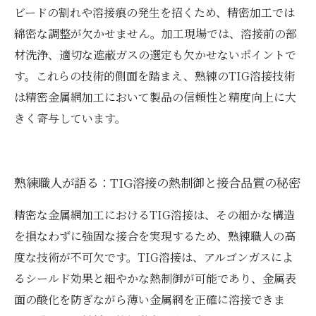
ビードの割れや溶接痕の発生を招くため、精密加工では
綿密な調整が欠かせません。加工現場では、溶接前の部
材洗浄、適切な遮蔽ガスの選定も欠かせないポイントで
す。これらの技術的側面を踏まえ、熟練のTIG溶接技術
は精密金属網加工において製品の信頼性と精度向上に大
きく寄与しています。
熟練職人が語る：TIG溶接の熱制御と接合品質の秘密
精密な金属網加工におけるTIG溶接は、その細かな構造
を損なわずに強固な接合を実現するため、熟練職人の高
度な技術が不可欠です。TIG溶接は、アルゴンガスによ
るシールド効果と細やかな熱制御が可能であり、金属表
面の酸化を防ぎながら薄い金属網を正確に溶接できま