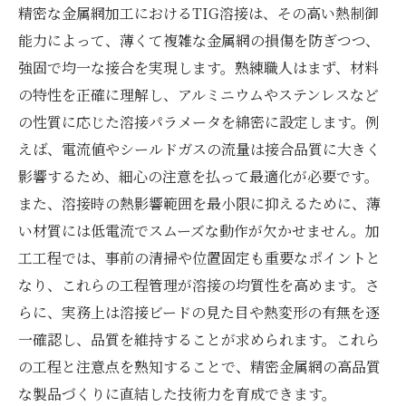
精密な金属網加工におけるTIG溶接は、その高い熱制御
能力によって、薄くて複雑な金属網の損傷を防ぎつつ、
強固で均一な接合を実現します。熟練職人はまず、材料
の特性を正確に理解し、アルミニウムやステンレスなど
の性質に応じた溶接パラメータを綿密に設定します。例
えば、電流値やシールドガスの流量は接合品質に大きく
影響するため、細心の注意を払って最適化が必要です。
また、溶接時の熱影響範囲を最小限に抑えるために、薄
い材質には低電流でスムーズな動作が欠かせません。加
工工程では、事前の清掃や位置固定も重要なポイントと
なり、これらの工程管理が溶接の均質性を高めます。さ
らに、実務上は溶接ビードの見た目や熱変形の有無を逐
一確認し、品質を維持することが求められます。これら
の工程と注意点を熟知することで、精密金属網の高品質
な製品づくりに直結した技術力を育成できます。