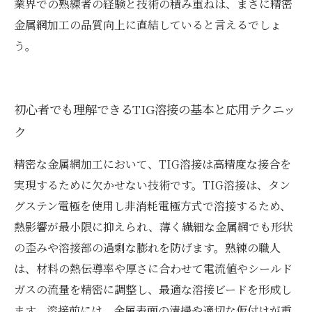
業界での熟練者の経験と技術の積み重ねは、まさに精密
金属網加工の品質向上に直結していると言えるでしょ
う。
初心者でも理解できるTIG溶接の基本と応用テクニッ
ク
精密な金属網加工において、TIG溶接は高精度な接合を
実現するために欠かせない技術です。TIG溶接は、タン
グステン電極を使用し非消耗電極方式で溶接するため、
熱影響が最小限に抑えられ、薄く繊細な金属網でも形状
の歪みや溶接部の過剰な膨れを防げます。熟練の職人
は、材料の熱伝導率や厚さに合わせて電流値やシールド
ガスの流量を精密に調整し、最適な溶接ビードを形成し
ます。溶接前には、金属表面の清掃や適切な仮付けが重