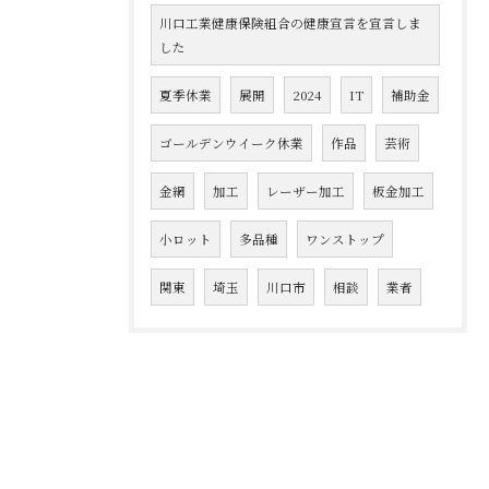
川口工業健康保険組合の健康宣言を宣言しま
した
夏季休業
展開
2024
IT
補助金
ゴールデンウイーク休業
作品
芸術
金網
加工
レーザー加工
板金加工
小ロット
多品種
ワンストップ
関東
埼玉
川口市
相談
業者