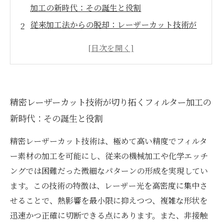
加工の新時代：その誕生と役割
従来加工法からの脱却：レーザーカット技術が
もたらす革新的変化
レーザーカットで実現する微細形状加工の秘密
とその挑戦
材料ロスを最小限に抑えるレーザーカット加工
精密レーザーカット技術が切り拓くフィルター加工の
の効率化戦略
新時代：その誕生と役割
品質管理を支える精密レーザー技術の実践と最
新動向
精密レーザーカット技術は、極めて高い精度でフィルタ
加工現場での活用事例：高品質フィルター製造
ー素材の加工を可能にし、従来の機械加工や化学エッチ
の成功ストーリー
ングでは困難だった微細なパターンの形成を実現してい
未来を見据えた精密レーザーカット技術の可能
ます。この技術の特徴は、レーザー光を高密度に集中さ
性と展望
せることで、熱影響を最小限に抑えつつ、複雑な形状を
迅速かつ正確に切断できる点にあります。また、非接触