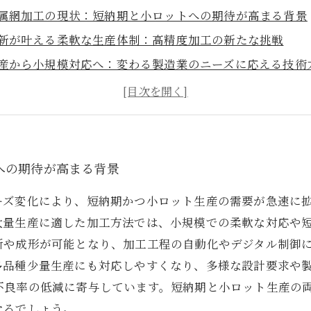
属網加工の現状：短納期と小ロットへの期待が高まる背景
新が叶える柔軟な生産体制：高精度加工の新たな挑戦
産から小規模対応へ：変わる製造業のニーズに応える技術
活躍する最新加工技術：短納期を実現する具体的な手法と
例に学ぶ：精密金属網加工で実現した生産効率向上と品質
見据えた展望：短納期・小ロット対応技術が切り拓く新た
と提言：精密金属網加工技術の魅力と今後求められる対応
への期待が高まる背景
ーズ変化により、短納期かつ小ロット生産の需要が急速に
大量生産に適した加工方法では、小規模での柔軟な対応や
断や成形が可能となり、加工工程の自動化やデジタル制御
多品種少量生産にも対応しやすくなり、多様な設計要求や
不良率の低減に寄与しています。短納期と小ロット生産の
なるでしょう。