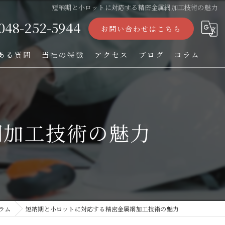
短納期と小ロットに対応する精密金属網加工技術の魅力
048-252-5944
お問い合わせはこちら
ある質問
当社の特徴
アクセス
ブログ
コラム
ストレーナー
フィルター
網加工技術の魅力
パンチング加工
オーダー
TIG溶接
ラム
短納期と小ロットに対応する精密金属網加工技術の魅力