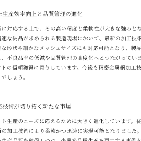
た生産効率向上と品質管理の進化
産に対応する上で、その高い精度と柔軟性が大きな強みと
迅速な納品が求められる製造現場において、最新の加工技
雑な形状や細かなメッシュサイズにも対応可能となり、製
し、不良品率の低減や品質管理の高度化へとつながってい
ントの信頼獲得に寄与しています。今後も精密金属網加工
とでしょう。
応技術が切り拓く新たな市場
ット生産のニーズに応えるために大きく進化しています。
新の加工技術により柔軟かつ迅速に実現可能となりました
た生産品質を確保しつつ、少量多品種生産を両立する事例