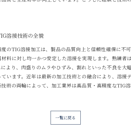
。
IG溶接技術の全貌
度のTIG溶接加工は、製品の品質向上と信頼性確保に不可
属材料に対し均一かつ安定した溶接を実現します。熟練者
れにより、肉盛りのムラやひずみ、割れといった不良を大
っています。近年は最新の加工技術との融合により、溶接
技術の両輪によって、加工業界は高品質・高精度なTIG
一覧に戻る