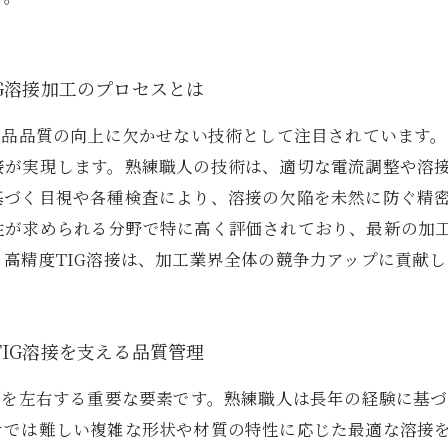
G溶接加工のプロセスとは
製品品質の向上に欠かせない技術として注目されています
接が実現します。熟練職人の技術は、適切な電流調整や溶
基づく目視や各種検査により、溶接の欠陥を未然に防ぐ精
性が求められる分野で特に高く評価されており、最新の加
高精度TIG溶接は、加工業界全体の競争力アップに貢献
IG溶接を支える品質管理
性を左右する重要な要素です。熟練職人は長年の経験に基
けでは難しい複雑な形状や材質の特性に応じた最適な溶接