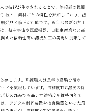
職人の技術が生かされることで、溶接部の微細
た手技と、素材ごとの特性を熟知しており、熱
早期発見と修正が可能です。近年は最新の加工
術は、航空宇宙や医療機器、自動車産業など高
見据えた信頼性高い溶接加工の実現に貢献して
く依存します。熟練職人は長年の経験を活か
ードを実現しています。高精度TIG溶接の特
雑形状の部品でも高い寸法精度を維持可能で
では、デジタル制御装置や検査機器といった最
積み重ねが、高精度なTIG溶接を可能とし、