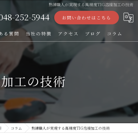
熟練職人が実現する高精度TIG溶接加工の技術
048-252-5944
お問い合わせはこちら
ある質問
当社の特徴
アクセス
ブログ
コラム
ストレーナー
フィルター
接加工の技術
パンチング加工
オーダー
TIG溶接
所
コラム
熟練職人が実現する高精度TIG溶接加工の技術