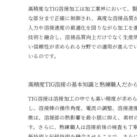
高精度なTIG溶接加工は加工業界において、
な部分まで正確に制御され、高度な溶接品質
入力や溶接速度の最適化を図りながら加工を
技術と融合し、溶接品質向上だけでなく生産効
い信頼性が求められる分野での適用が進んで
いるのです。
高精度TIG溶接の基本知識と熟練職人だか
TIG溶接は溶接加工の中でも高い精度が求め
し、溶接棒の操作角度、電流の調整、溶接速度
徴は、溶接部の熱影響を最小限に抑え、素材
す。さらに、熟練職人は溶接前後の検査も丁
新技術と伝統技術を融合させることで、さらに