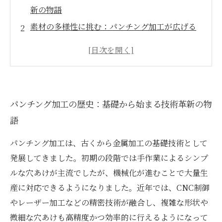
新の物語
素材の多様性に挑む：パンチング加工が広げる
可能性の世界
精密技術との融合：パンチング加工が変える製
造現場の未来
加工の複雑化と高精度化：最新パンチング技術
パンチング加工の歴史：基礎から始まる技術革新の物
の実例紹介
語
競争力を高めるパンチング加工の進化と今後の
展望
パンチング加工は、古くから金属加工の基礎技術として
パンチング加工の基本知識と産業での活用事例
発展してきました。初期の段階では手作業によるシンプ
とは？
ルな穴あけが主流でしたが、機械化が進むことで大量生
最新技術で実現するパンチング加工の高品質製
産に対応できるようになりました。近年では、CNC制御
品への道
やレーザー加工などの精密技術が融合し、複雑な形状や
微細な穴あけも高精度かつ効率的に行えるようになって