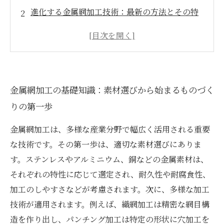
進化する金属網加工技術：最新の方法とその特
徴とは？
多様な加工技術の組み合わせで実現する高精
度・高耐久製品
金属網加工が支える産業の現場：製造・建築・
金属網加工の基礎知識：素材選びから始まるものづく
電子機器での実例紹介
りの第一歩
未来を見据えた金属網加工技術の課題と展望を
考える
金属網加工は、多様な産業分野で幅広く活用される重要
今すぐ知りたい！金属網加工の多彩な活用方法
な技術です。その第一歩は、適切な素材選びにありま
５選
す。ステンレスやアルミニウム、銅などの金属素材は、
業界関係者必見：金属網加工で競争力を高める
それぞれの特性に応じて選定され、耐久性や耐腐食性、
ためのポイント
加工のしやすさなどが考慮されます。次に、多様な加工
技術が適用されます。例えば、織網加工は精密な網目構
造を作り出し、パンチング加工は特定の形状に穴加工を