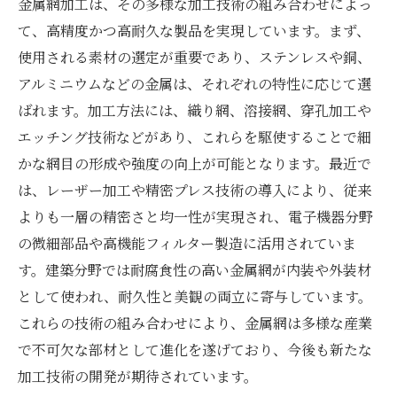
金属網加工は、その多様な加工技術の組み合わせによっ
て、高精度かつ高耐久な製品を実現しています。まず、
使用される素材の選定が重要であり、ステンレスや銅、
アルミニウムなどの金属は、それぞれの特性に応じて選
ばれます。加工方法には、織り網、溶接網、穿孔加工や
エッチング技術などがあり、これらを駆使することで細
かな網目の形成や強度の向上が可能となります。最近で
は、レーザー加工や精密プレス技術の導入により、従来
よりも一層の精密さと均一性が実現され、電子機器分野
の微細部品や高機能フィルター製造に活用されていま
す。建築分野では耐腐食性の高い金属網が内装や外装材
として使われ、耐久性と美観の両立に寄与しています。
これらの技術の組み合わせにより、金属網は多様な産業
で不可欠な部材として進化を遂げており、今後も新たな
加工技術の開発が期待されています。