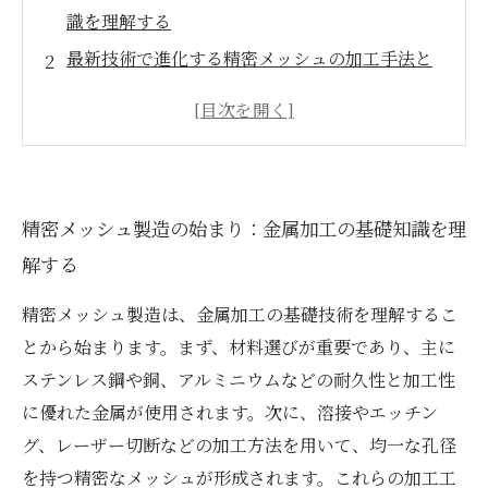
識を理解する
最新技術で進化する精密メッシュの加工手法と
は？
素材選びから見る精密メッシュの性能向上の秘
訣
製造工程における品質管理と精度向上のポイン
精密メッシュ製造の始まり：金属加工の基礎知識を理
トを解説
解する
未来を拓く精密メッシュ技術：業界が求める高
品質製品作りの全貌
精密メッシュ製造は、金属加工の基礎技術を理解するこ
精密メッシュとは何か？基本構造と多彩な用途
とから始まります。まず、材料選びが重要であり、主に
を探る
ステンレス鋼や銅、アルミニウムなどの耐久性と加工性
金属加工業界における精密メッシュ製造の最新
に優れた金属が使用されます。次に、溶接やエッチン
トレンドと展望
グ、レーザー切断などの加工方法を用いて、均一な孔径
を持つ精密なメッシュが形成されます。これらの加工工