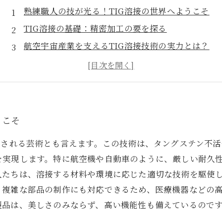
熟練職人の技が光る！TIG溶接の世界へようこそ
TIG溶接の基礎：精密加工の要を探る
航空宇宙産業を支えるTIG溶接技術の実力とは？
精密加工におけるTIG溶接の重要性を再考
未来の加工業界におけるTIG溶接の展望
熟練職人の技術が生む美しさと精度の秘訣
うこそ
出される芸術とも言えます。この技術は、タングステン不
実現します。特に航空機や自動車のように、厳しい耐久性
人たちは、溶接する材料や環境に応じた適切な技術を駆使
、複雑な部品の制作にも対応できるため、医療機器などの
品は、美しさのみならず、高い機能性も備えているのです