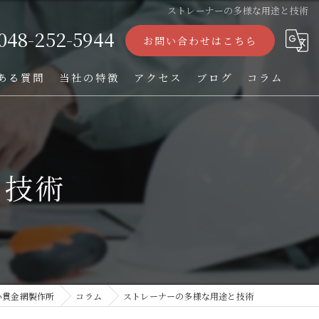
ストレーナーの多様な用途と技術
048-252-5944
お問い合わせはこちら
ある質問
当社の特徴
アクセス
ブログ
コラム
ストレーナー
フィルター
と技術
パンチング加工
オーダー
TIG溶接
小貫金網製作所
コラム
ストレーナーの多様な用途と技術