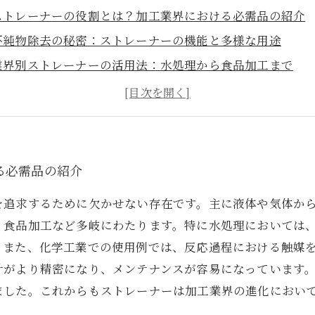
ストレーナーの役割とは？加工業界における必需品の紹介
不純物除去の秘密：ストレーナーの機能と多様な用途
業界別ストレーナーの活用法：水処理から食品加工まで
ストレーナー技術の革新：最新のフィルター機能を探る
効率的なプロセスの鍵：ストレーナー設計の重要性
新技術がもたらすストレーナーの性能向上の現状
未来を見据えたストレーナー：進化し続ける技術と新たな
る必需品の紹介
を追求するために欠かせない存在です。主に液体や気体か
、食品加工など多岐にわたります。特に水処理においては
。また、化学工業での使用例では、反応過程における触媒
計がより精密になり、メンテナンスが容易になっています
ました。これからもストレーナーは加工業界の進化におい