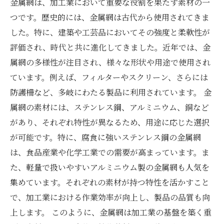
金属網は、加工業において重要な役割を果たす素材の一
つです。歴史的には、金属網は古代から使用されてきま
した。特に、建築や工芸品においてその強度と柔軟性が
評価され、時代と共に進化してきました。近年では、金
属網の多様性が注目され、様々な形状や用途で使用され
ています。例えば、フィルターやスクリーン、さらには
防護柵など、多岐にわたる製品に利用されています。 金
属網の素材には、ステンレス鋼、アルミニウム、銅など
があり、それぞれ特性が異なるため、用途に応じた選択
が可能です。特に、腐食に強いステンレス鋼の金属網
は、食品産業や化学工業での需要が高まっています。ま
た、軽量で扱いやすいアルミニウム製の金属網も人気を
集めています。それぞれの素材が持つ特性を活かすこと
で、加工業における作業効率が向上し、製品の品質も向
上します。 このように、金属網は加工業の基盤を築く重