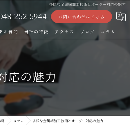
多様な金属網加工技術とオーダー対応の魅力
048-252-5944
お問い合わせはこちら
ある質問
当社の特徴
アクセス
ブログ
コラム
ストレーナー
フィルター
対応の魅力
パンチング加工
オーダー
TIG溶接
作所
コラム
多様な金属網加工技術とオーダー対応の魅力