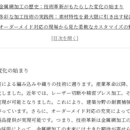
金属網加工の歴史：技術革新がもたらした変化の始まり
多彩な加工技術の実践例：素材特性を最大限に引き出す秘
オーダーメイド対応の現場から見た柔軟なカスタマイズの
高精度×多様性：最新金属網加工技術が切り拓く未来
業界の未来を見据えて：金属網加工とオーダー対応の可能
金属網加工技術の基礎知識と最新トレンドまとめ
オーダーメイド金属網の成功事例から学ぶ顧客満足の秘訣
変化の始まり
業による編み込みや織りの技術に遡ります。産業革命以降
化しました。近年では、レーザー切断や精密プレス加工、
実現が可能となりました。これにより、建築分野の耐震補
がっています。さらに、オーダーメイド対応の充実によっ
製品提供が実現可能です。つまり、技術革新は金属網加工
の採用によって、金属網加工の未来には大きな期待が寄せ