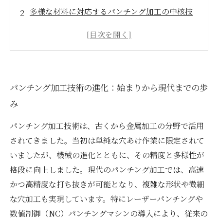
多様な材料に対応するパンチング加工の中核技
術とは？
事例で見るパンチング加工の実用性と応用分野
の拡大
最新技術が切り拓くパンチング加工の未来と可
パンチング加工技術の進化：始まりから現代までの歩
能性
み
製造業に革命をもたらすパンチング加工の役割
と今後の展望
パンチング加工技術は、古くから金属加工の分野で活用
パンチング加工技術の基本知識と種類をわかり
されてきました。当初は単純な穴あけ作業に限定されて
やすく解説
いましたが、機械の進化とともに、その精度と多様性が
成功事例から学ぶパンチング加工の効果的な活
格段に向上しました。現代のパンチング加工では、高速
用法
かつ高精度な打ち抜きが可能となり、複雑な形状や微細
な穴加工も実現しています。特にレーザーパンチングや
数値制御（NC）パンチングマシンの導入により、従来の